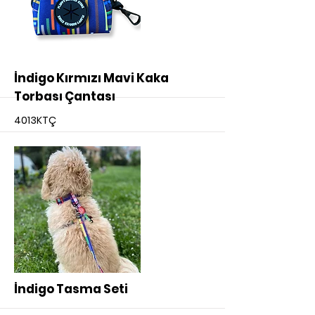
More
İndigo Kırmızı Mavi Kaka
Torbası Çantası
4013KTÇ
More
İndigo Tasma Seti