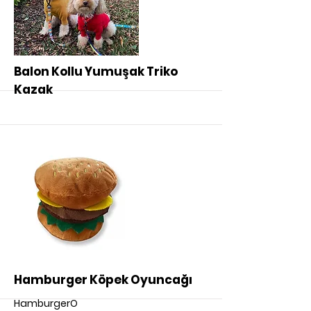
Balon Kollu Yumuşak Triko
Kazak
More
Hamburger Köpek Oyuncağı
HamburgerO