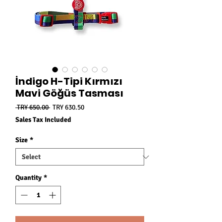
İndigo H-Tipi Kırmızı
Mavi Göğüs Tasması
Regular
Sale
 TRY 650.00 
TRY 630.50
Price
Price
Sales Tax Included
Size
*
Quantity
*